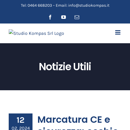
Salta
Tel: 0464 668203 – Email: info@studiokompas.it
al
Facebook
YouTube
Email
contenuto
Notizie Utili
Marcatura CE e
12
02, 2024