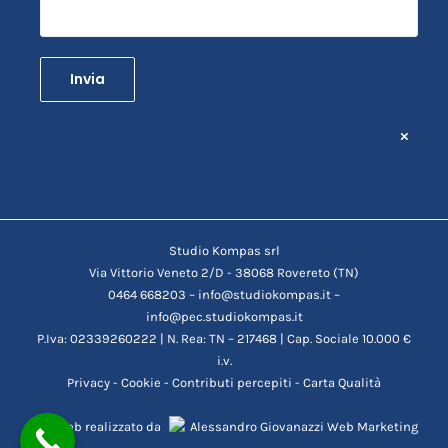
×
Studio Kompas srl
Via Vittorio Veneto 2/D - 38068 Rovereto (TN)
0464 668203 – info@studiokompas.it –
info@pec.studiokompas.it
P.Iva: 02339260222 | N. Rea: TN – 217468 | Cap. Sociale 10.000 €
i.v.
Privacy
-
Cookie
-
Contributi percepiti
-
Carta Qualità
Sito web realizzato da
Alessandro Giovanazzi Web Marketing