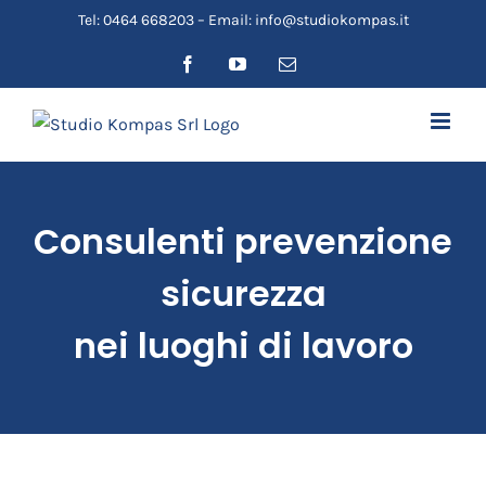
Salta
Tel: 0464 668203 – Email: info@studiokompas.it
al
Facebook
YouTube
Email
contenuto
Consulenti prevenzione
sicurezza
nei luoghi di lavoro