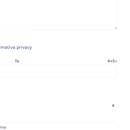
rmativa privacy
 fa 4+5=
×
rma