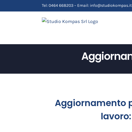
Salta
Tel: 0464 668203 – Email: info@studiokompas.it
al
contenuto
Aggiornam
Aggiornamento pr
lavoro: