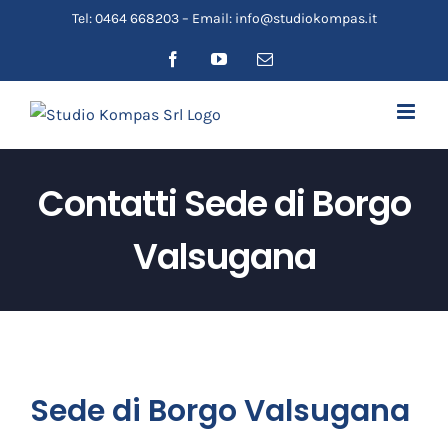
Salta
Tel: 0464 668203 – Email: info@studiokompas.it
al
Facebook
YouTube
Email
contenuto
Contatti Sede di Borgo
Valsugana
Sede di Borgo Valsugana