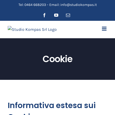
Salta
Tel: 0464 668203 – Email: info@studiokompas.it
al
Facebook
YouTube
Email
contenuto
Cookie
Informativa estesa sui