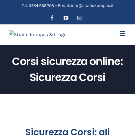
Salta
Tel: 0464 668203 – Email: info@studiokompas.it
al
Facebook
YouTube
Email
contenuto
Corsi sicurezza online:
Sicurezza Corsi
Sicurezza Corsi: gli