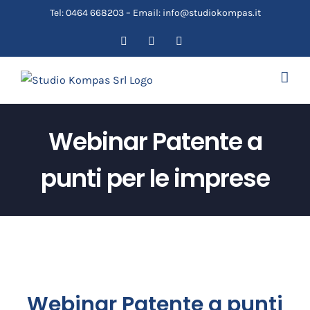
Salta
Tel: 0464 668203 – Email: info@studiokompas.it
al
Facebook
YouTube
Email
contenuto
Webinar Patente a
punti per le imprese
Webinar Patente a punti