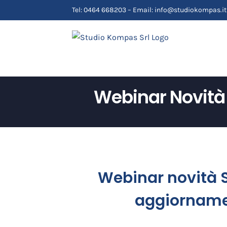
Salta
Tel: 0464 668203 – Email: info@studiokompas.it
al
contenuto
Webinar Novità 
Webinar novità S
aggiornamen