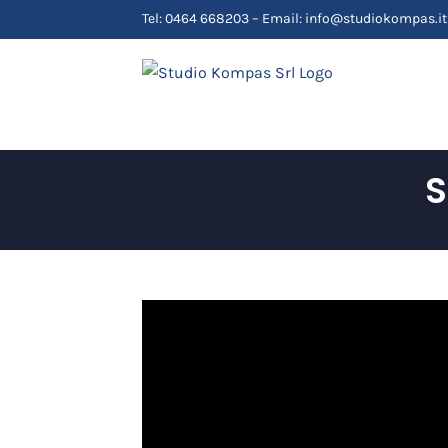
Salta
Tel: 0464 668203 – Email: info@studiokompas.it
al
contenuto
S