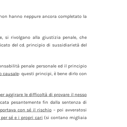
oni non hanno neppure ancora completato la
e, si rivolgano alla giustizia penale, che
cato del cd. principio di sussidiarietà del
sponsabilità penale personale ed il principio
o causale
: questi principi, è bene dirlo con
 aggirare le difficoltà di provare il nesso
ticata pesantemente fin dalla sentenza di
portava con sé il rischio
– poi avveratosi
per sé e i propri cari
(si contano migliaia