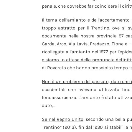
penale, che dovrebbe far coincidere il dirit
Il tema dell’amianto e dell’accertamento
troppo astratto per il Trentino
, ove si 
documenta nella nostra provincia 97 casi
Garda, Arco, Ala Lavis, Predazzo, Tione e –
ricollegata all’amianto nel 1977 per l’epi
e siamo in attesa della pronuncia definit
di Rovereto che hanno prosciolto tempo fa 
Non è un problema del passato, dato che il
occidentali che avevano utilizzato fin
fonoassorbenza. L’amianto è stato utlizzato p
auto,..
Se nel Regno Unito
, secondo una bella p
Trentino” (2013),
fin dal 1930 si stabilì l