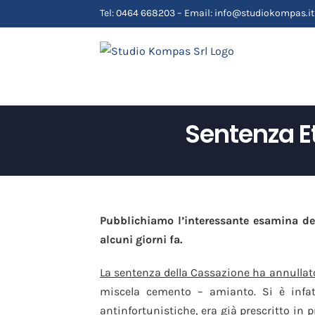
Salta
Tel: 0464 668203 – Email: info@studiokompas.it
al
contenuto
Sentenza Et
Pubblichiamo l’interessante esamina del
alcuni giorni fa.
La sentenza della Cassazione ha annullato
miscela cemento – amianto. Si è infatti
antinfortunistiche, era già prescritto in 