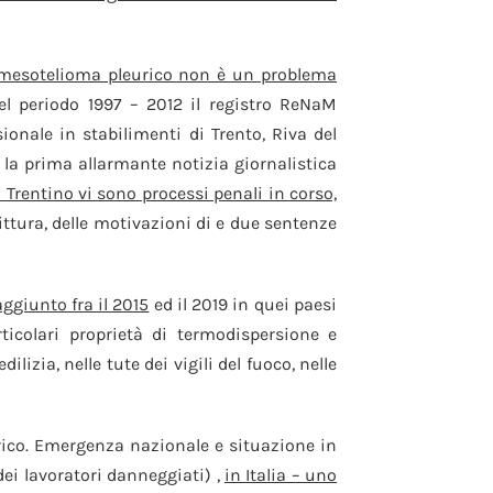
da mesotelioma pleurico non è un problema
el periodo 1997 – 2012 il registro ReNaM
onale in stabilimenti di Trento, Riva del
ve la prima allarmante notizia giornalistica
n Trentino vi sono processi penali in corso,
ittura, delle motivazioni di e due sentenze
ggiunto fra il 2015
ed il 2019 in quei paesi
icolari proprietà di termodispersione e
ilizia, nelle tute dei vigili del fuoco, nelle
rico. Emergenza nazionale e situazione in
dei lavoratori danneggiati) ,
in Italia – uno