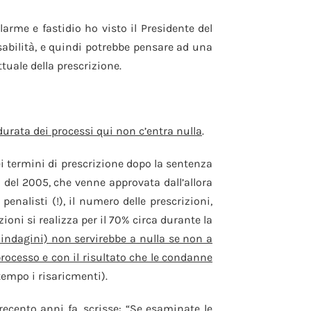
llarme e fastidio ho visto il Presidente del
sabilità, e quindi potrebbe pensare ad una
ttuale della prescrizione.
durata dei processi qui non c’entra nulla
.
i termini di prescrizione dopo la sentenza
 del 2005, che venne approvata dall’allora
enalisti (!), il numero delle prescrizioni,
oni si realizza per il 70% circa durante la
 indagini) non servirebbe a nulla se non a
processo e con il risultato che le condanne
tempo i risaricmenti).
recento anni fa, scrisse: “Se esaminate le