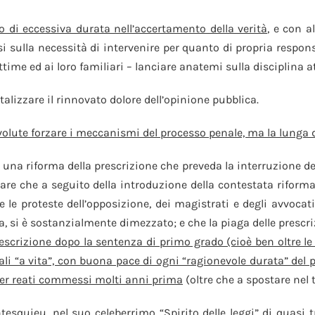
o di eccessiva durata nell’accertamento della verità
, e con a
si sulla necessità di intervenire per quanto di propria respon
ttime ed ai loro familiari – lanciare anatemi sulla disciplina a
talizzare il rinnovato dolore dell’opinione pubblica.
o volute forzare i meccanismi del processo penale, ma la lunga 
una riforma della prescrizione che preveda la interruzione de
dare che a seguito della introduzione della contestata riforma
 proteste dell’opposizione, dei magistrati e degli avvocati p
i è sostanzialmente dimezzato; e che la piaga delle prescrizi
escrizione dopo la sentenza di primo grado (cioè ben oltre le
nali “a vita”, con buona pace di ogni “ragionevole durata” del 
per reati commessi molti anni prima
(oltre che a spostare nel 
esquieu, nel suo celeberrimo “Spirito delle leggi” di quasi t