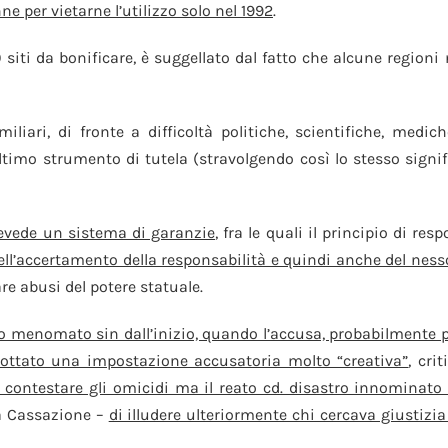
ne per vietarne l’utilizzo solo nel 1992
.
00 siti da bonificare, è suggellato dal fatto che alcune regi
iliari, di fronte a difficoltà politiche, scientifiche, medich
timo strumento di tutela (stravolgendo così lo stesso signifi
prevede un sistema di garanzie
, fra le quali il principio di re
ell’accertamento della responsabilità e quindi anche del ness
are abusi del potere statuale.
o menomato sin dall’inizio, quando l’accusa, probabilmente per
dottato una impostazione accusatoria molto “creativa”
, cri
n contestare gli omicidi ma il reato cd. disastro innominato 
a Cassazione –
di illudere ulteriormente chi cercava giustizia 