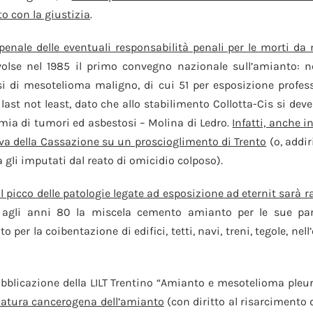
to con la giustizia
.
 penale delle eventuali responsabilità penali per le morti 
svolse nel 1985 il primo convegno nazionale sull’amianto: n
 di mesotelioma maligno, di cui 51 per esposizione professi
 last not least, dato che allo stabilimento Collotta-Cis si de
demia di tumori ed asbestosi – Molina di Ledro.
Infatti, anche i
iva della Cassazione su un proscioglimento di Trento
(o, addir
gli imputati dal reato di omicidio colposo).
 picco delle patologie legate ad esposizione ad eternit sarà ra
o agli anni 80 la miscela cemento amianto per le sue part
er la coibentazione di edifici, tetti, navi, treni, tegole, nell’ed
ubblicazione della LILT Trentino “Amianto e mesotelioma pleu
a natura cancerogena dell’amianto
(con diritto al risarcimento 