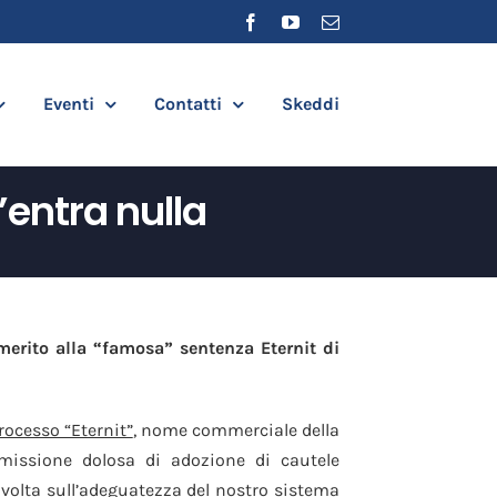
Facebook
YouTube
Email
Eventi
Contatti
Skeddi
’entra nulla
merito alla “famosa” sentenza Eternit di
rocesso “Eternit”
, nome commerciale della
’omissione dolosa di adozione di cautele
 volta sull’adeguatezza del nostro sistema