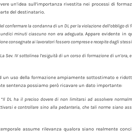
re un’idea sull’importanza rivestita nei processi di formazi
arte del destinatario.
el confermare la condanna di un DL per la violazione dell’obbligo di
i undici minuti ciascuno non era adeguata.
Appare evidente in 
ione consegnate ai lavoratori fossero comprese e recepite dagli stessi
:
La Sev. IV sottolinea l’esiguità di un corso di formazione di un’ora, 
ad un uso della formazione ampiamente sottostimato e ridotto
uente sentenza possiamo però ricavare un dato importante:
:
“Il DL ha il preciso dovere di non limitarsi ad assolvere normalme
ivarsi e controllare sino alla pedanteria, che tali norme siano assi
temporale assume rilevanza qualora siano realmente concili