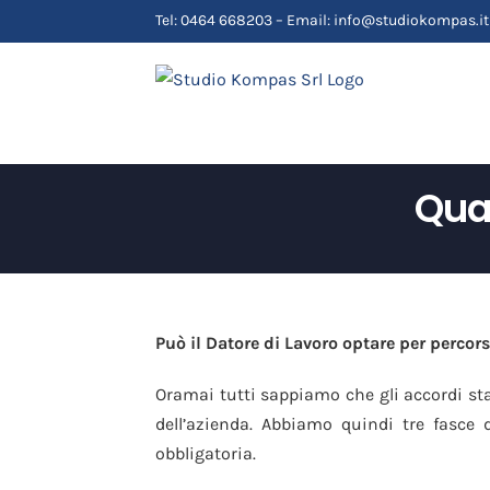
Salta
Tel: 0464 668203 – Email: info@studiokompas.it
al
contenuto
Qua
Può il Datore di Lavoro optare per percors
Oramai tutti sappiamo che gli accordi st
dell’azienda. Abbiamo quindi tre fasce
obbligatoria.