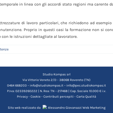
emporale in linea con gli accordi stato regioni ma carente dal
 attrezzature di lavoro particolari, che richiedono ad esempi
utenzione. Proprio in questi casi la formazione non si concl
on le istruzioni dettagliate al lavoratore.
tenze
Studio Kompas srl
Via Vittorio Veneto 2/D - 38068 Rovereto (TN)
0464 668203 – info@studiokompas.it – info@pec.studiokompas.it
P.Iva: 02339260222 | N. Rea: TN – 217468 | Cap. Sociale 10.000 € i.v.
Privacy
-
Cookie
-
Contributi percepiti
-
Carta Qualità
Sito web realizzato da
Alessandro Giovanazzi Web Marketing