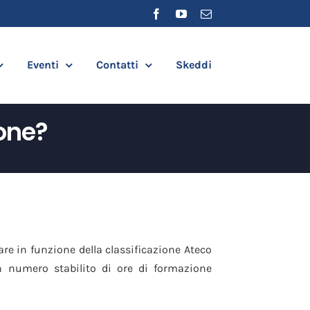
Facebook
YouTube
Email
Eventi
Contatti
Skeddi
one?
e in funzione della classificazione Ateco
n numero stabilito di ore di formazione