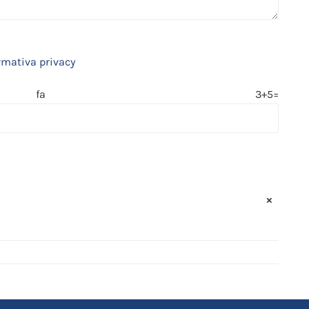
rmativa privacy
 fa 3+5=
×