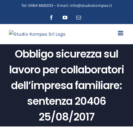
Salta
Tel: 0464 668203 – Email: info@studiokompas.it
al
Facebook
YouTube
Email
contenuto
Obbligo sicurezza sul
lavoro per collaboratori
dell’impresa familiare:
sentenza 20406
25/08/2017