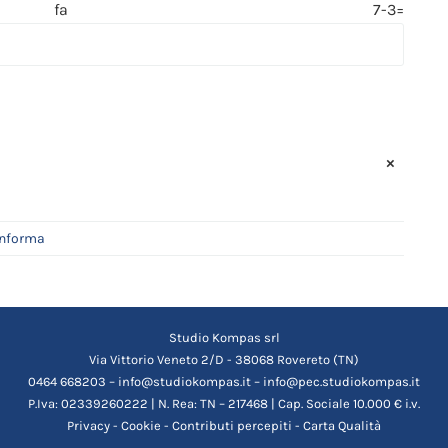
 fa 7-3=
×
Informa
Studio Kompas srl
Via Vittorio Veneto 2/D - 38068 Rovereto (TN)
0464 668203 – info@studiokompas.it – info@pec.studiokompas.it
P.Iva: 02339260222 | N. Rea: TN – 217468 | Cap. Sociale 10.000 € i.v.
Privacy
-
Cookie
-
Contributi percepiti
-
Carta Qualità