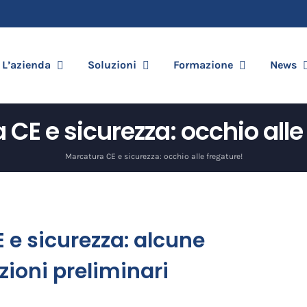
L’azienda
Soluzioni
Formazione
News
CE e sicurezza: occhio alle
Marcatura CE e sicurezza: occhio alle fregature!
 e sicurezza: alcune
zioni preliminari