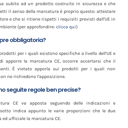
a subito ad un prodotto costruito in sicurezza e che
ffetti il senso della marcatura è proprio questo: attestare
re e che si ritiene rispetti i requisiti previsti dall’UE in
’ambiente (per approfondire:
clicca qui
)
pre obbligatoria?
rodotti per i quali esistono specifiche a livello dell’UE e
di apporre la marcatura CE, occorre accertarsi che il
inenti. È vietato apporla sui prodotti per i quali non
 non ne richiedono l’apposizione.
nno seguite regole ben precise?
atura CE va apposta seguendo delle indicazioni e
 sotto indica appunto le varie proporzioni che le due
a ed ufficiale la marcatura CE.