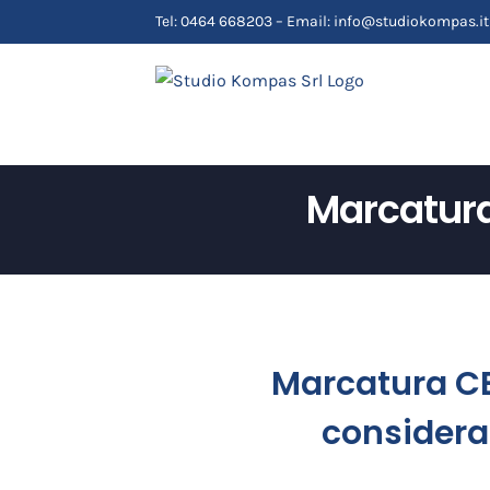
Salta
Tel: 0464 668203 – Email: info@studiokompas.it
al
contenuto
Marcatura 
Marcatura CE
considera