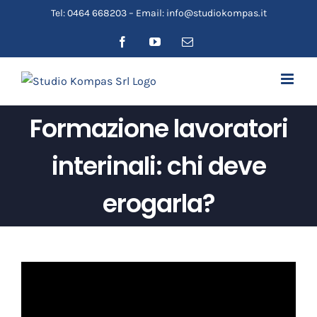
Salta
Tel: 0464 668203 – Email: info@studiokompas.it
al
Facebook
YouTube
Email
contenuto
Formazione lavoratori
interinali: chi deve
erogarla?