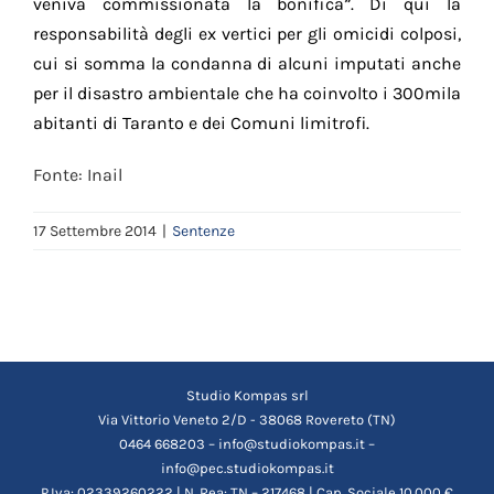
veniva commissionata la bonifica”. Di qui la
responsabilità degli ex vertici per gli omicidi colposi,
cui si somma la condanna di alcuni imputati anche
per il disastro ambientale che ha coinvolto i 300mila
abitanti di Taranto e dei Comuni limitrofi.
Fonte: Inail
17 Settembre 2014
|
Sentenze
Studio Kompas srl
Via Vittorio Veneto 2/D - 38068 Rovereto (TN)
0464 668203 – info@studiokompas.it –
info@pec.studiokompas.it
P.Iva: 02339260222 | N. Rea: TN – 217468 | Cap. Sociale 10.000 €